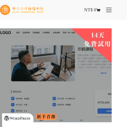
NT$
0