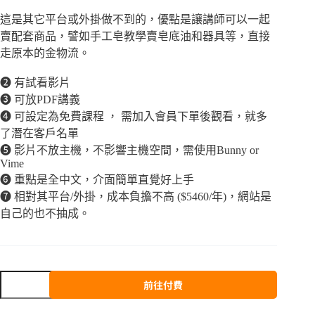
這是其它平台或外掛做不到的，優點是讓講師可以一起
賣配套商品，譬如手工皂教學賣皂底油和器具等，直接
走原本的金物流。
❷ 有試看影片
❸ 可放PDF講義
❹ 可設定為免費課程 ， 需加入會員下單後觀看，就多
了潛在客戶名單
❺ 影片不放主機，不影響主機空間，需使用Bunny or
Vime
❻ 重點是全中文，介面簡單直覺好上手
❼ 相對其平台/外掛，成本負擔不高 ($5460/年)，網站是
自己的也不抽成。
前往付費
A