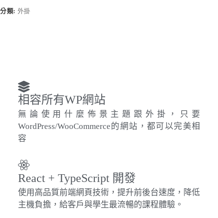
l
t
分類:
外掛
e
r
n
a
t
i
v
e
:
相容所有WP網站
無論使用什麼佈景主題跟外掛，只要
WordPress/WooCommerce的網站，都可以完美相
容
React + TypeScript 開發
使用高品質前端網頁技術，提升前後台速度，降低
主機負擔，給客戶與學生最流暢的課程體驗。