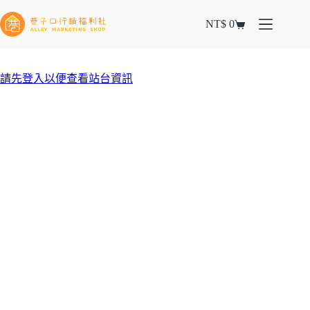
NT$
0