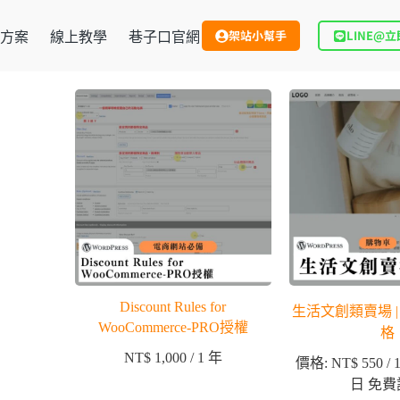
架站小幫手
LINE@
方案
線上教學
巷子口官網
Discount Rules for
生活文創類賣場 | 
WooCommerce-PRO授權
格
NT$
1,000
/ 1 年
價格:
NT$
550
/
日 免費